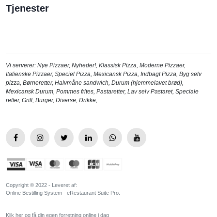
Tjenester
Vi serverer:
Nye Pizzaer
,
Nyheder!
,
Klassisk Pizza
,
Moderne Pizzaer
,
Italienske Pizzaer
,
Speciel Pizza
,
Mexicansk Pizza
,
Indbagt Pizza
,
Byg selv
pizza
,
Børneretter
,
Halvmåne sandwich
,
Durum (hjemmelavet brød)
,
Mexicansk Durum
,
Pommes frites
,
Pastaretter
,
Lav selv Pastaret
,
Speciale
retter
,
Grill
,
Burger
,
Diverse
,
Drikke
,
Copyright © 2022 - Leveret af:
Online Bestilling System - eRestaurant Suite Pro.
Klik her og få din egen forretning online i dag