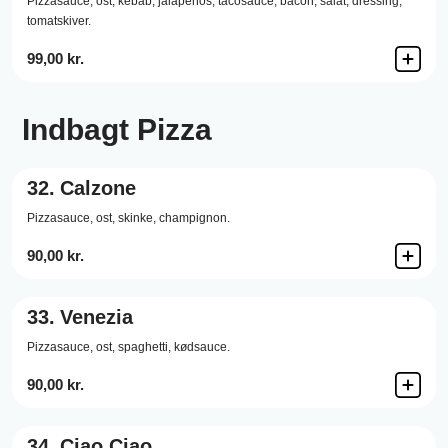
Pizzasauce,
ost,
kebab,
jalapenos,
tacosauce,
bacon,
salat,
dressing,
tomatskiver.
99,00 kr.
Indbagt Pizza
32.
Calzone
Pizzasauce,
ost,
skinke,
champignon.
90,00 kr.
33.
Venezia
Pizzasauce,
ost,
spaghetti,
kødsauce.
90,00 kr.
34.
Ciao Ciao