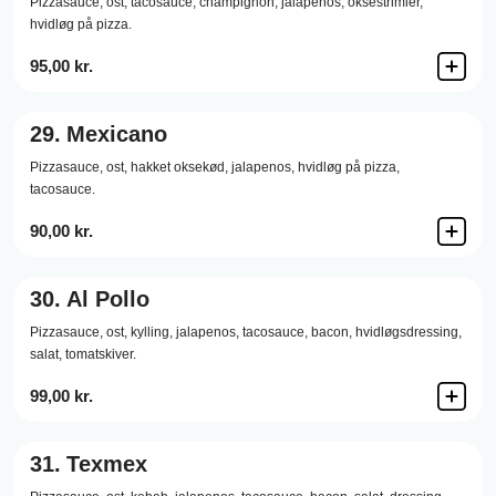
Pizzasauce,
ost,
tacosauce,
champignon,
jalapenos,
oksestrimler,
hvidløg på pizza.
95,00 kr.
29.
Mexicano
Pizzasauce,
ost,
hakket oksekød,
jalapenos,
hvidløg på pizza,
tacosauce.
90,00 kr.
30.
Al Pollo
Pizzasauce,
ost,
kylling,
jalapenos,
tacosauce,
bacon,
hvidløgsdressing,
salat,
tomatskiver.
99,00 kr.
31.
Texmex