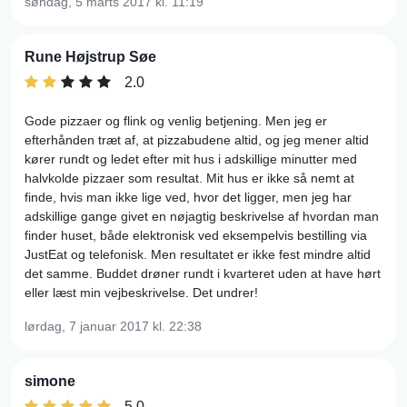
søndag, 5 marts 2017
kl. 11:19
Rune Højstrup Søe
2.0
Gode pizzaer og flink og venlig betjening. Men jeg er
efterhånden træt af, at pizzabudene altid, og jeg mener altid
kører rundt og ledet efter mit hus i adskillige minutter med
halvkolde pizzaer som resultat. Mit hus er ikke så nemt at
finde, hvis man ikke lige ved, hvor det ligger, men jeg har
adskillige gange givet en nøjagtig beskrivelse af hvordan man
finder huset, både elektronisk ved eksempelvis bestilling via
JustEat og telefonisk. Men resultatet er ikke fest mindre altid
det samme. Buddet drøner rundt i kvarteret uden at have hørt
eller læst min vejbeskrivelse. Det undrer!
lørdag, 7 januar 2017
kl. 22:38
simone
5.0